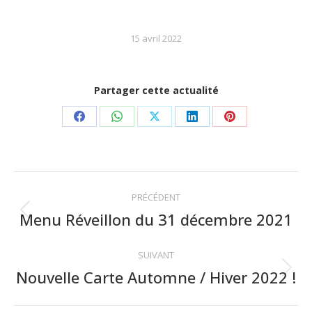
15 avril 2022
Partager cette actualité
Partager
Partager
Partager
Partager
Partager
sur
sur
sur
sur
sur
Facebook
WhatsApp
X
LinkedIn
Pinterest
Navigation
PRÉCÉDENT
article
Menu Réveillon du 31 décembre 2021
Article
précédent
:
SUIVANT
Nouvelle Carte Automne / Hiver 2022 !
Article
suivant
: