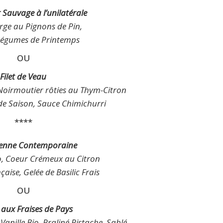
r Sauvage à l’unilatérale
rge au Pignons de Pin,
Légumes de Printemps
OU
Filet de Veau
oirmoutier rôties au Thym-Citron
de Saison, Sauce Chimichurri
****
enne Contemporaine
o, Coeur Crémeux au Citron
aise, Gelée de Basilic Frais
OU
 aux Fraises de Pays
Vanille Bio, Praliné Pistache, Sablé,