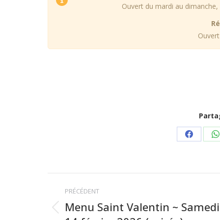
Ouvert du mardi au dimanche, 
Ré
Ouvert
Parta
Partage
P
sur
s
Faceboo
W
Navigation
PRÉCÉDENT
article
Menu Saint Valentin ~ Samedi
Article