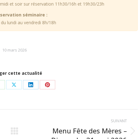
midi et soir sur réservation 11h30/16h et 19h30/23h
servation séminaire :
 du lundi au vendredi 8h/18h
10 mars 2026
ger cette actualité
r
artager
Partager
Partager
Partager
ur
sur
sur
sur
k
hatsApp
X
LinkedIn
Pinterest
SUIVANT
Menu Fête des Mères –
Article