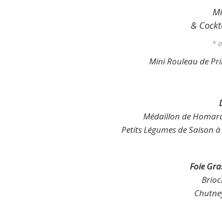
Mi
& Cockt
* a
Mini Rouleau de Pr
Médaillon de Homard e
Petits Légumes de Saison à l
Foie Gra
Brioc
Chutney