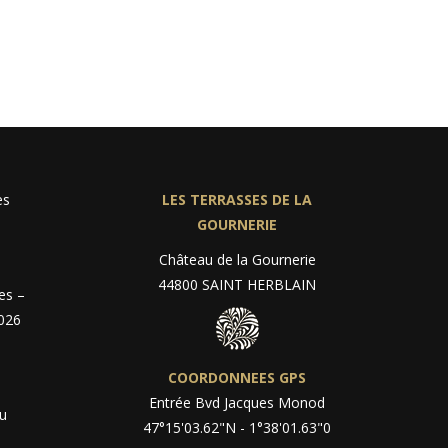
es
LES TERRASSES DE LA
GOURNERIE
Château de la Gournerie
44800 SAINT HERBLAIN
es –
026
COORDONNEES GPS
Entrée Bvd Jacques Monod
au
47°15'03.62"N - 1°38'01.63"0