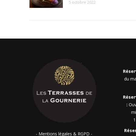
5 octobre 2022
Réser
du ma
Réser
:
Ouv
mi
1
Réser
- Mentions légales & RGPD -