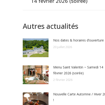
14 février 2026 (soirée)
précédent
:
Autres actualités
Nos dates & horaires d’ouverture
20 juillet 2026
Menu Saint Valentin ~ Samedi 14
février 2026 (soirée)
2 février 2026
Nouvelle Carte Automne / Hiver 
!