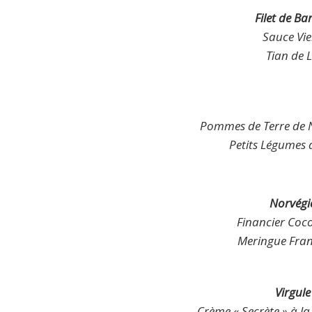
Filet de Ba
Sauce Vie
Tian de 
Pommes de Terre de N
Petits Légumes 
Norvégi
Financier Coc
Meringue Franç
Virgule
Crème « Secrète » à la 